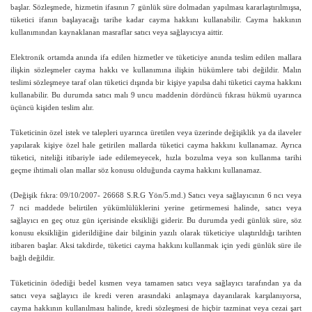
başlar. Sözleşmede, hizmetin ifasının 7 günlük süre dolmadan yapılması kararlaştırılmışsa,
tüketici ifanın başlayacağı tarihe kadar cayma hakkını kullanabilir. Cayma hakkının
kullanımından kaynaklanan masraflar satıcı veya sağlayıcıya aittir.
Elektronik ortamda anında ifa edilen hizmetler ve tüketiciye anında teslim edilen mallara
ilişkin sözleşmeler cayma hakkı ve kullanımına ilişkin hükümlere tabi değildir.
Malın
teslimi sözleşmeye taraf olan tüketici dışında bir kişiye yapılsa dahi tüketici cayma hakkını
kullanabilir. Bu durumda satıcı malı 9 uncu maddenin dördüncü fıkrası hükmü uyarınca
üçüncü kişiden teslim alır.
Tüketicinin özel istek ve talepleri uyarınca üretilen veya üzerinde değişiklik ya da ilaveler
yapılarak kişiye özel hale getirilen mallarda tüketici cayma hakkını kullanamaz. Ayrıca
tüketici, niteliği itibariyle iade edilemeyecek, hızla bozulma veya son kullanma tarihi
geçme ihtimali olan mallar söz konusu olduğunda cayma hakkını kullanamaz.
(Değişik fıkra: 09/10/2007- 26668 S.R.G Yön/5.md.) Satıcı veya sağlayıcının 6 ncı veya
7 nci maddede belirtilen yükümlülüklerini yerine getirmemesi halinde, satıcı veya
sağlayıcı en geç otuz gün içerisinde eksikliği giderir. Bu durumda yedi günlük süre, söz
konusu eksikliğin giderildiğine dair bilginin yazılı olarak tüketiciye ulaştırıldığı tarihten
itibaren başlar. Aksi takdirde, tüketici cayma hakkını kullanmak için yedi günlük süre ile
bağlı değildir.
Tüketicinin ödediği bedel kısmen veya tamamen satıcı veya sağlayıcı tarafından ya da
satıcı veya sağlayıcı ile kredi veren arasındaki anlaşmaya dayanılarak karşılanıyorsa,
cayma hakkının kullanılması halinde, kredi sözleşmesi de hiçbir tazminat veya cezai şart