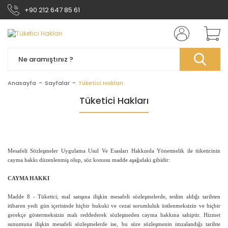
+90 212 647 85 61
Anasayfa
Sayfalar
Tüketici Hakları
Tüketici Hakları
Mesafeli Sözleşmeler Uygulama Usul Ve Esasları Hakkında Yönetmelik ile tüketicinin
cayma hakkı düzenlenmiş olup, söz konusu madde aşağıdaki gibidir:
CAYMA HAKKI
Madde 8 - Tüketici; mal satışına ilişkin mesafeli sözleşmelerde, teslim aldığı tarihten
itibaren yedi gün içerisinde hiçbir hukuki ve cezai sorumluluk üstlenmeksizin ve hiçbir
gerekçe göstermeksizin malı reddederek sözleşmeden cayma hakkına sahiptir. Hizmet
sunumuna ilişkin mesafeli sözleşmelerde ise, bu süre sözleşmenin imzalandığı tarihte