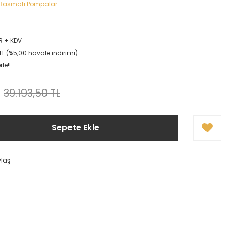
Basmalı Pompalar
R + KDV
TL (%5,00 havale indirimi)
le!!
39.193,50 TL
Sepete Ekle
ylaş