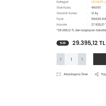
Kategori
ÜRÜNLER
,
Stok Kodu
460101
Garanti Süresi
12 Ay
Fiyat
594,55 EU
Havale
27.925,37 
*29.395,12 TL den başlayan taksitler
29.395,12 TL
%25
Arkadaşına Öner
Pa