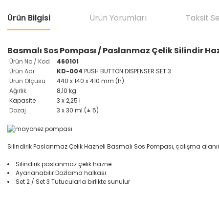
Ürün Bilgisi
Ürün Yorumları
Taksit S
Basmalı Sos Pompası / Paslanmaz Çelik Silindir Hazn
Ürün No / Kod
460101
Ürün Adı
KD-004
PUSH BUTTON DISPENSER SET 3
Ürün Ölçüsü
440 x 140 x 410 mm (h)
Ağırlık
8,10 kg
Kapasite
3 x 2,25 l
Dozaj
3 x 30 ml (± 5)
Silindirik Paslanmaz Çelik Hazneli Basmalı Sos Pompası, çalışma alanında
Silindirik paslanmaz çelik hazne
Ayarlanabilir Dozlama halkası
Set 2 / Set 3 Tutucularla birlikte sunulur