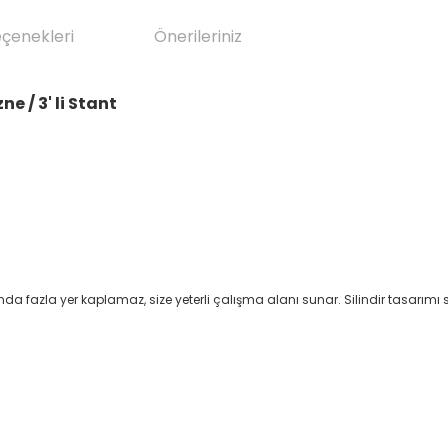
eçenekleri
Önerileriniz
e / 3' li Stant
 fazla yer kaplamaz, size yeterli çalışma alanı sunar. Silindir tasarımı sa