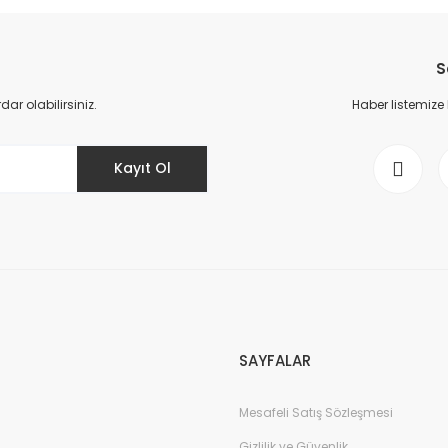
da yetersiz gördüğünüz noktaları öneri formunu kullanarak tarafımıza il
Bu ürüne ilk yorumu siz yapın!
S
Yorum Yaz
r olabilirsiniz.
Haber listemize
Kayıt Ol
Gönder
SAYFALAR
Mesafeli Satış Sözleşmesi
Gizlilik ve Güvenlik