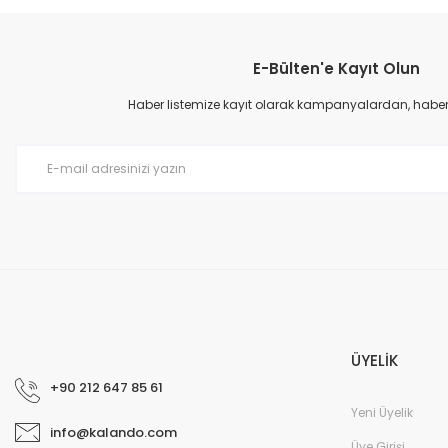
Bu ürünün fiyat bilgisi, resim, ürün açıklamalarında ve diğer konular
Görüş ve önerileriniz için teşekkür ederiz.
E-Bülten'e Kayıt Olun
Ürün resmi kalitesiz, bozuk veya görüntülenemiyor.
Ürün açıklamasında eksik bilgiler bulunuyor.
Haber listemize kayıt olarak kampanyalardan, haberda
Ürün bilgilerinde hatalar bulunuyor.
Ürün fiyatı diğer sitelerden daha pahalı.
Bu ürüne benzer farklı alternatifler olmalı.
ÜYELİK
+90 212 647 85 61
Yeni Üyelik
info@kalando.com
Üye Girişi