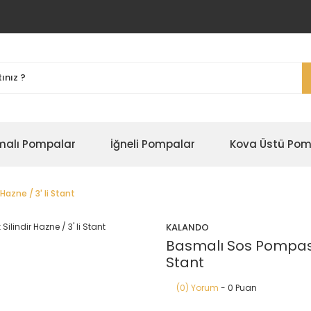
malı Pompalar
İğneli Pompalar
Kova Üstü Pom
azne / 3' li Stant
KALANDO
Basmalı Sos Pompası /
Stant
(0) Yorum
- 0 Puan