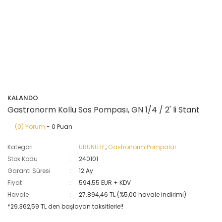
KALANDO
Gastronorm Kollu Sos Pompası, GN 1/4 / 2' li Stant
(0) Yorum
- 0 Puan
Kategori
ÜRÜNLER
,
Gastronorm Pompalar
Stok Kodu
240101
Garanti Süresi
12 Ay
Fiyat
594,55 EUR + KDV
Havale
27.894,46 TL (%5,00 havale indirimi)
*29.362,59 TL den başlayan taksitlerle!!